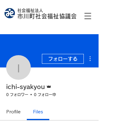
社会福祉法人
市川町社会福祉協議会
その他
フォローする
ichi-syakyou
管理者
ichi-syakyou
0 フォロワー
0 フォロー中
Profile
Files